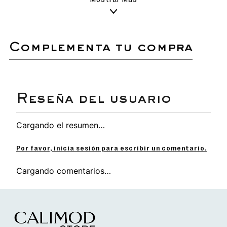
Secado al aire libre bajo con sombra.
No sumergir ni lavar en lavadora.
ora.
"
complementa tu compra
Sandalia tipo flats de suave textura, planta
anatómica, súper liviana y flexible.
Detalles en las tiras cuidadosamente
elaborados con pedreria y metales.
Con dos tiras regulables.
Diseño juvenil y moderno.
Cargando el resumen…
Por favor, inicia sesión para escribir un comentario.
Cargando comentarios…