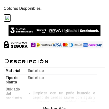
Colores
Material
Sintético
Tipo de
Sintético
planta
Cuidado
Limpieza con un paño humedo o
del
cepillo de cerdas suave con agua y
producto
jabón,con mucho cuidado para no
rayar la superficie.
Mostrar Más