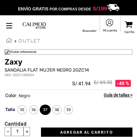
S/
199
ENVÍO GRATIS
POR COMPRAS DESDE
OUTLET
(*)Color referencial
Zaxy
SANDALIA FLAT MUJER NEGRO 2GZC14
SKU
:
2GZC1400024
S/
69
.
90
S/
41
.
94
40 %
:
Negro
Talla
35
36
37
38
39
Cantidad
－
＋
AGREGAR AL CARRITO