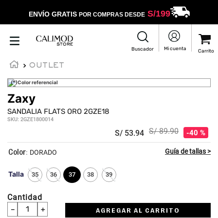
S/
199
ENVÍO GRATIS
POR COMPRAS DESDE
OUTLET
(*)Color referencial
Zaxy
SANDALIA FLATS ORO 2GZE18
SKU
:
2GZE1800014
S/
89
.
90
S/
53
.
94
40 %
:
DORADO
Talla
35
36
37
38
39
Cantidad
－
＋
AGREGAR AL CARRITO