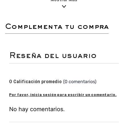
delicados para evitar rayar o dañar la
superficie.
Evita el uso de detergentes
agresivos o productos químicos que
puedan afectar los materiales.
complementa tu compra
Secado natural: deja que las
sandalias se sequen al aire libre,
siempre en un lugar sombreado para
proteger el color y el material.
Si es necesario, utiliza un cepillo de
cerdas suaves para eliminar
suciedad acumulada en detalles o
costuras.
Ideal para prolongar la vida útil y
☆
☆
☆
☆
☆
conservar su apariencia como
nuevas.
(0 comentarios)
0 Calificación promedio
No sumergir ni lavar en lavadora.
Por favor, inicia sesión para escribir un comentario.
Sandalia flats con detalles en pedrería que
añaden un toque de brillo y sofisticación.
No hay comentarios.
Diseño sencillo que combina fácilmente con
cualquier outfit.
Fabricada con materiales resistentes y de alta
durabilidad para un uso diario.