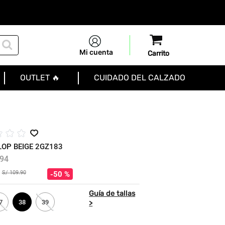
Mi cuenta
OUTLET 🔥
CUIDADO DEL CALZADO
☆
☆
☆
LOP BEIGE 2GZ183
94
S/
109
.
90
50 %
7
38
39