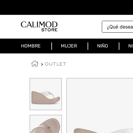
¿Qué deseas 
HOMBRE
MUJER
NIÑO
N
OUTLET