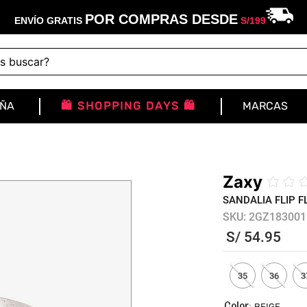
POR COMPRAS DESDE
ENVÍO GRATIS
S/
199
buscar?
IÑA
🛍️ SHOPPING DAYS 🛍️
MARCAS
Zaxy
☆
☆
SANDALIA FLIP F
SKU
:
2GZ183001
S/
54
.
95
35
36
3
:
BEIGE