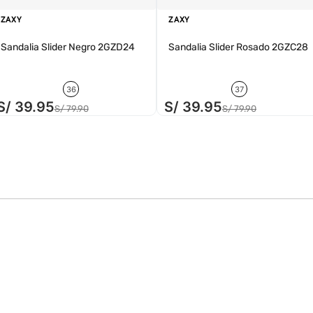
ZAXY
ZAXY
Sandalia Slider Negro 2GZD24
Sandalia Slider Rosado 2GZC28
36
37
S/
39
.
95
S/
39
.
95
S/
79
.
90
S/
79
.
90