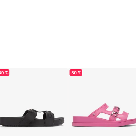
a y jabón. Hacerlo con
la superficie, no usar
o debe ser al aire libre
a, anatómica muy ligera
or confort y detalles
50 %
50 %