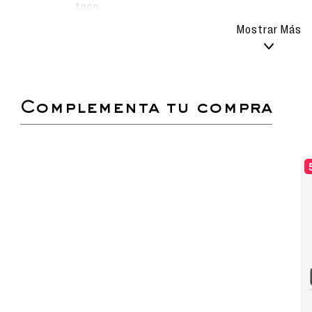
taco
Cuidado del
Limpiar con paño húmedo, agu
Mostrar Más
producto
mucho cuidado para no rayar 
detergentes fuertes y el secad
bajo sombra.
Sandalia flip flop con planta alta con plataform
y flexible con interior suave para un may
complementa tu compra
cuidadosamente elaborados.