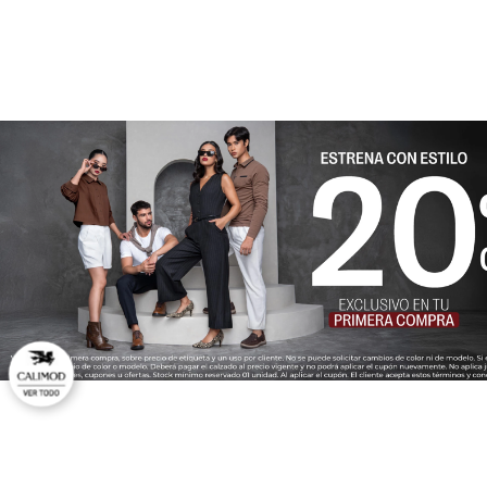
★
★
★
★
★
Tu nombre
Dirección de email
Escribe un comentario