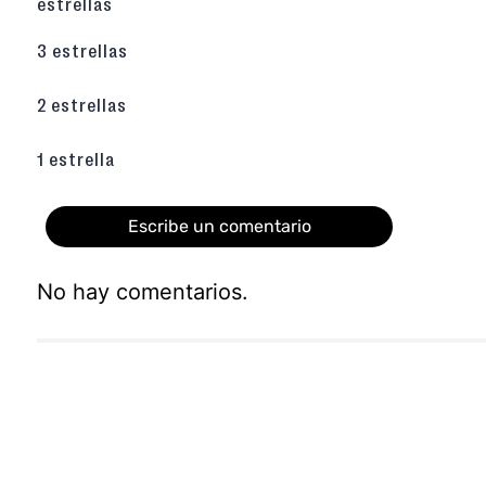
estrellas
3 estrellas
2 estrellas
1 estrella
Escribe un comentario
No hay comentarios.
Agregar comentario
Título
Califica el producto de 1 a 5 estrellas