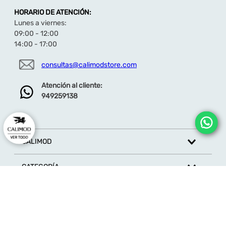
Descubre toda la colección de botines de vestir
aquí
HORARIO DE ATENCIÓN:
Lunes a viernes:
09:00 - 12:00
14:00 - 17:00
consultas@calimodstore.com
Atención al cliente:
949259138
CALIMOD
CATEGORÍA
MARCAS
ATENCIÓN AL CLIENTE