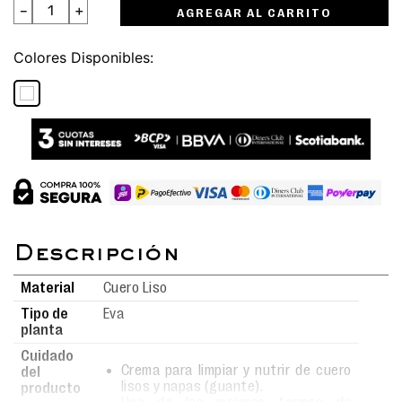
－
＋
AGREGAR AL CARRITO
Colores
Material
Cuero Liso
Tipo de
Eva
planta
Cuidado
Crema para limpiar y nutrir de cuero
del
lisos y napas (guante).
producto