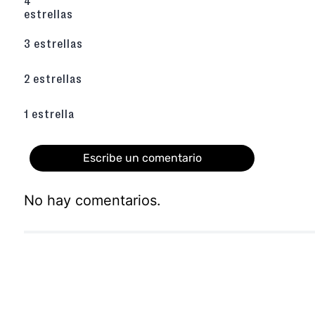
4
sin resultar pesada.
estrellas
Aislamiento Térmico
: Interior recubierto c
ayuda a conservar la temperatura de los ali
Versatilidad de Transporte
: Equipada 
3 estrellas
reforzada y
correas posteriores
ajustables
cómodamente en la espalda o adaptarla a una
2 estrellas
Detalles Funcionales
: Incluye un compartime
apertura con cierre de cremallera y una e
colocar los datos personales.
1 estrella
Estilo y Calidad
: Laterales con estam
corazones y mariposas en tonos pasteles
estética de fantasía.
Escribe un comentario
No hay comentarios.
Agregar comentario
Título
Califica el producto de 1 a 5 estrellas