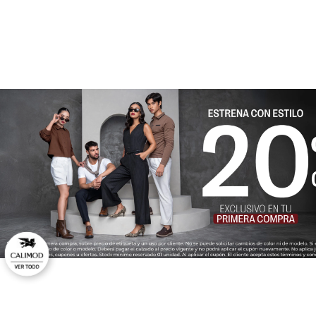
★
★
★
★
★
Tu nombre
Dirección de email
Escribe un comentario