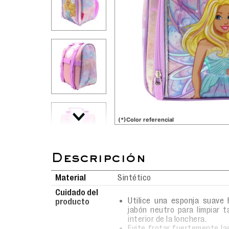
(*)Color referencial
Material
Sintético
Cuidado del
Utilice una esponja suave
producto
jabón neutro para limpiar t
interior de la lonchera.
Evite frotar fuertemente l