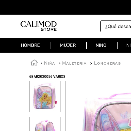
¿Qué deseas 
HOMBRE
MUJER
NIÑO
N
Niña
Maletería
Loncheras
6BAR2030056 VARIOS