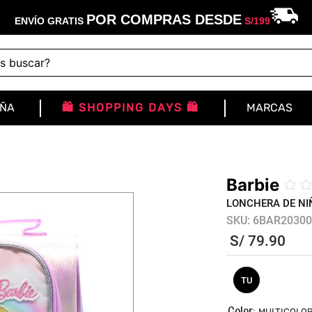
POR COMPRAS DESDE
ENVÍO GRATIS
S/
199
buscar?
IÑA
🛍️ SHOPPING DAYS 🛍️
MARCAS
Barbie
☆
LONCHERA DE NI
SKU
:
6BAR20300
S/
79
.
90
TU
:
MULTICOLO