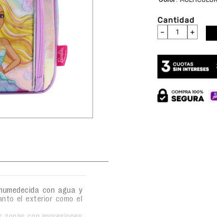
Cantidad
－
＋
 humedecida con agua y
anto el exterior como el
as zonas con impresiones