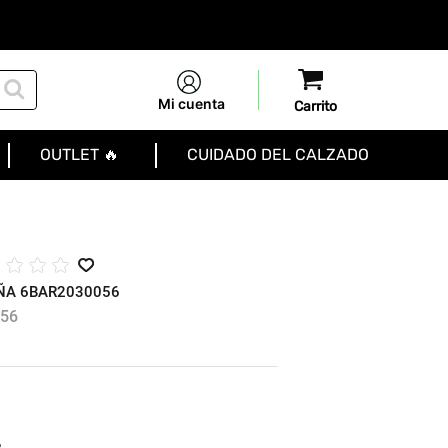
Mi cuenta
OUTLET 🔥
CUIDADO DEL CALZADO
☆
☆
☆
☆
ÑA 6BAR2030056
56
R