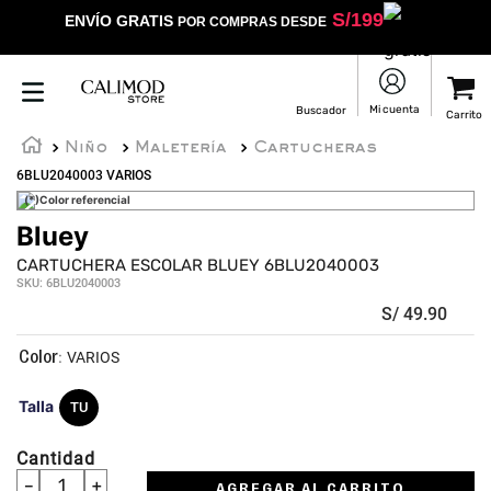
S/
199
ENVÍO GRATIS
POR COMPRAS DESDE
Niño
Maletería
Cartucheras
6BLU2040003 VARIOS
(*)Color referencial
Bluey
★
★
★
★
★
CARTUCHERA ESCOLAR BLUEY 6BLU2040003
SKU
:
6BLU2040003
S/
49
.
90
:
VARIOS
Talla
TU
Cantidad
－
＋
AGREGAR AL CARRITO