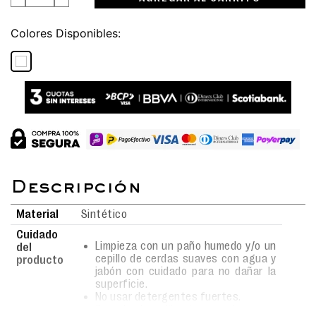
Colores
Material
Sintético
Cuidado
Limpieza con un paño humedo y/o un
del
cepillo de cerdas suaves con agua y
producto
jabón con cuidado para no dañar la
superficie.
No usar detergentes fuertes.
Secado al aire libre bajo sombra.