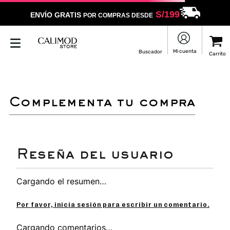
S/
199
ENVÍO GRATIS
POR COMPRAS DESDE
LO SENTIMOS
NO ENCONTRAMOS RESULTADOS QUE COINCIDAN CON
TU BÚSQUEDA
Puedes revisar la ortografía
Utilizar un término más general
Darle un vistazo a estos productos
que pueden interesarte