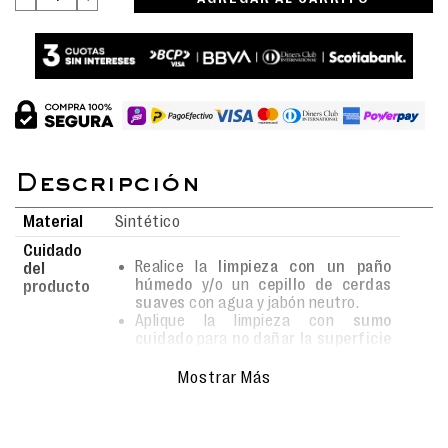
Material
Sintético
Cuidado
Realice la
limpieza con un paño
del
húmedo
y/o un
cepillo de cerdas
producto
suaves
con agua y jabón neutro.
Aplique la limpieza con
sumo
cuidado
para
no dañar la superficie
ni los estampados del personaje.
No usar detergentes fuertes
ni
Mostrar Más
blanqueadores que puedan decolorar
los materiales textiles o sintéticos.
Garantice un
secado al aire libre
siempre bajo
sombra
para proteger