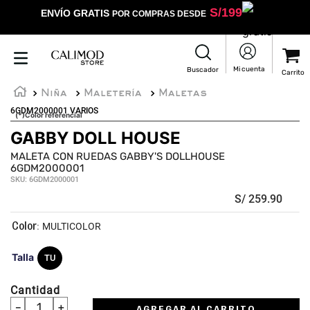
S/
199
ENVÍO GRATIS
POR COMPRAS DESDE
Niña
Maletería
Maletas
6GDM2000001 VARIOS
(*)Color referencial
GABBY DOLL HOUSE
MALETA CON RUEDAS GABBY'S DOLLHOUSE
6GDM2000001
SKU
:
6GDM2000001
S/
259
.
90
:
MULTICOLOR
Talla
TU
Cantidad
－
＋
AGREGAR AL CARRITO