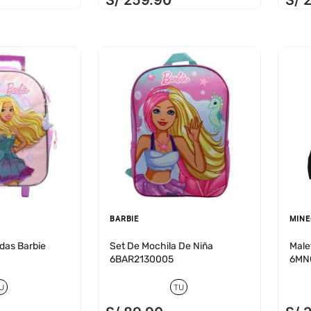
S/
259
.
90
S/
BARBIE
MINE
das Barbie
Set De Mochila De Niña
Male
6BAR2130005
6MN
U
TU