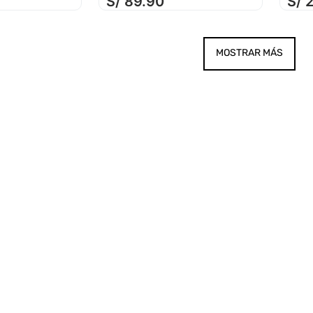
S/
89
.
90
S/
MOSTRAR MÁS