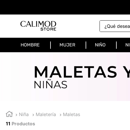
¿Qué deseas 
HOMBRE
MUJER
NIÑO
N
Niña
Maletería
Maletas
11
Productos