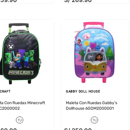
259
.
90
S/
269
.
90
CRAFT
GABBY DOLL HOUSE
ta Con Ruedas Minecraft
Maleta Con Ruedas Gabby's
C2000002
Dollhouse 6GDM2000001
TU
TU