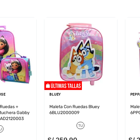
USE
BLUEY
PEPP
 Ruedas +
Maleta Con Ruedas Bluey
Male
rtuchera Gabby
6BLU2000009
6PP
6GAD2120003
TU
U