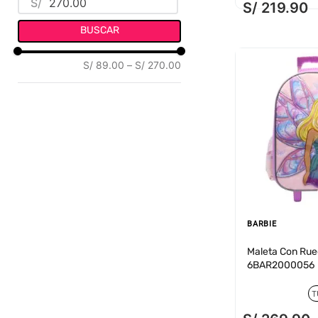
S/
S/
219
.
90
BUSCAR
S/ 89.00
–
S/ 270.00
BARBIE
Maleta Con Rue
6BAR2000056
T