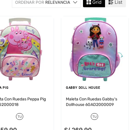
Grid
List
ORDENAR POR
RELEVANCIA
A PIG
GABBY DOLL HOUSE
ta Con Ruedas Peppa Pig
Maleta Con Ruedas Gabby's
G2000018
Dollhouse 6GAD2000009
TU
TU