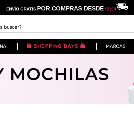
POR COMPRAS DESDE
ENVÍO GRATIS
S/
199
buscar?
IÑA
🛍️ SHOPPING DAYS 🛍️
MARCAS