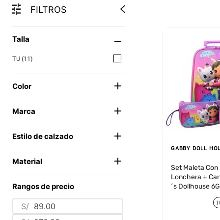
FILTROS
Talla
TU
(
11
)
Color
MULTICOLOR
(
10
)
Marca
ROSADO
(
1
)
PEPPA PIG
(
3
)
Estilo de calzado
GABBY DOLL HOUSE
(
3
)
GABBY DOLL HO
ESCOLAR
(
3
)
BARBIE
(
2
)
Material
Set Maleta Con
MINECRAFT
(
1
)
Lonchera + Ca
POLIÉSTER SUBLIMADO
(
1
)
Rangos de precio
´s Dollhouse 
FURBY
(
1
)
SINTÉTICO
(
9
)
BLUEY
(
1
)
T
S/