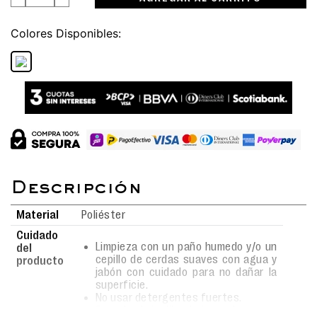
Colores
Material
Poliéster
Cuidado
Limpieza con un paño humedo y/o un
del
cepillo de cerdas suaves con agua y
producto
jabón con cuidado para no dañar la
superficie.
No usar detergentes fuertes.
Secado al aire libre bajo sombra.