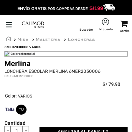
S/
199
ENVÍO GRATIS
POR COMPRAS DESDE
Niña
Maletería
Loncheras
6MER2030006 VARIOS
(*)Color referencial
Merlina
LONCHERA ESCOLAR MERLINA 6MER2030006
SKU
:
6MER2030006
S/
79
.
90
:
VARIOS
Talla
TU
Cantidad
－
＋
AGREGAR AL CARRITO