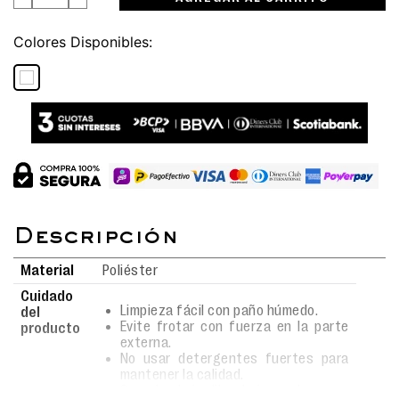
Colores
Material
Poliéster
Cuidado
Limpieza fácil con paño húmedo.
del
Evite frotar con fuerza en la parte
producto
externa.
No usar detergentes fuertes para
mantener la calidad.
Secado al aire libre bajo sombra para