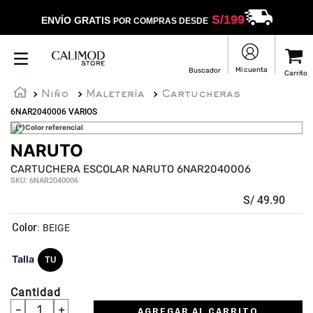
S/
199
ENVÍO GRATIS
POR COMPRAS DESDE
Niño
Maletería
Cartucheras
6NAR2040006 VARIOS
(*)Color referencial
NARUTO
CARTUCHERA ESCOLAR NARUTO 6NAR2040006
SKU
:
6NAR2040006
S/
49
.
90
:
BEIGE
Talla
TU
Cantidad
－
＋
AGREGAR AL CARRITO