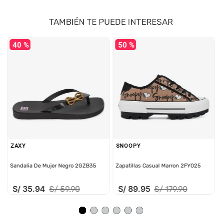
TAMBIÉN TE PUEDE INTERESAR
40 %
50 %
ZAXY
SNOOPY
Sandalia De Mujer Negro 2GZB35
Zapatillas Casual Marron 2FY025
S/
35
.
94
S/
89
.
95
S/
59
.
90
S/
179
.
90