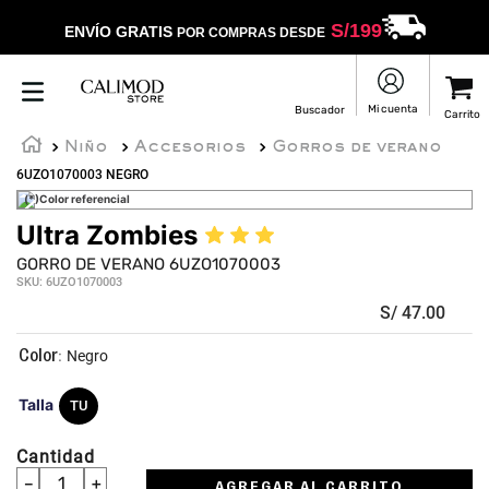
S/
199
ENVÍO GRATIS
POR COMPRAS DESDE
Niño
Accesorios
Gorros de verano
6UZO1070003 NEGRO
(*)Color referencial
Ultra Zombies
★
★
★
☆
☆
GORRO DE VERANO 6UZO1070003
SKU
:
6UZO1070003
S/
47
.
00
:
Negro
Talla
TU
Cantidad
－
＋
AGREGAR AL CARRITO