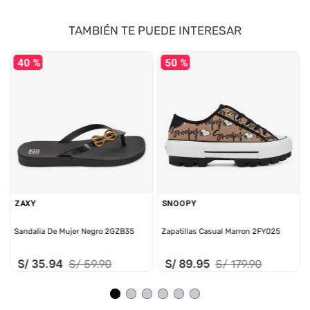
TAMBIÉN TE PUEDE INTERESAR
40 %
50 %
ZAXY
SNOOPY
Sandalia De Mujer Negro 2GZB35
Zapatillas Casual Marron 2FY025
S/
35
.
94
S/
89
.
95
S/
59
.
90
S/
179
.
90