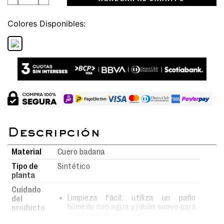
Colores
Material
Cuero badana
Tipo de
Sintético
planta
Cuidado
Limpieza fácil: utiliza un paño
del
húmedo con agua y jabón suave para
producto
mantenerlas impecables.