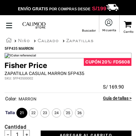
S/
199
ENVÍO GRATIS
POR COMPRAS DESDE
Niño
Calzado
Zapatillas
5FP435 MARRON
(*)Color referencial
CUPÓN 20%: FDS608
Fisher Price
ZAPATILLA CASUAL MARRON 5FP435
SKU
:
5FP43500002
S/
169
.
90
:
MARRON
Talla
21
22
23
24
25
26
Cantidad
－
＋
AGREGAR AL CARRITO