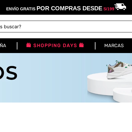
POR COMPRAS DESDE
ENVÍO GRATIS
S/
199
buscar?
IÑA
🛍️ SHOPPING DAYS 🛍️
MARCAS