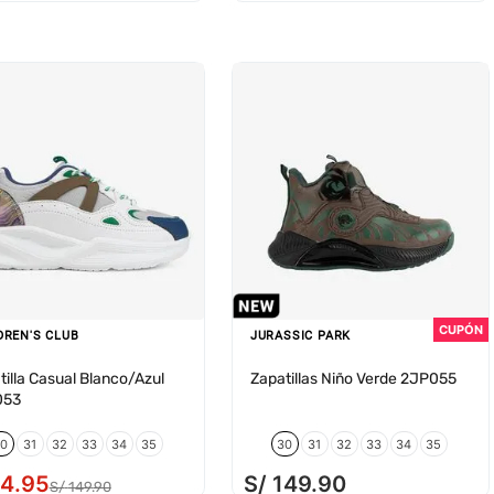
DREN'S CLUB
JURASSIC PARK
tilla Casual Blanco/Azul
Zapatillas Niño Verde 2JP055
053
30
31
32
33
34
35
30
31
32
33
34
35
74
.
95
S/
149
.
90
S/
149
.
90