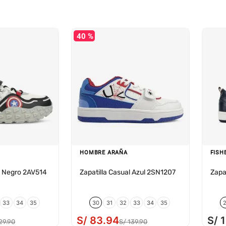
40 %
HOMBRE ARAÑA
FISH
l Negro 2AV514
Zapatilla Casual Azul 2SN1207
Zapa
33
34
35
30
31
32
33
34
35
S/
83
.
94
S/
29
.
90
S/
139
.
90