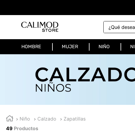
¿Qué deseas 
HOMBRE
MUJER
NIÑO
N
Niño
Calzado
Zapatillas
49
Productos