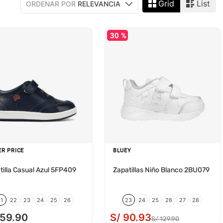
Grid
List
ORDENAR POR
RELEVANCIA
30 %
ER PRICE
BLUEY
tilla Casual Azul 5FP409
Zapatillas Niño Blanco 2BU079
21
22
23
24
25
26
23
24
25
26
27
28
159
.
90
S/
90
.
93
S/
129
.
90