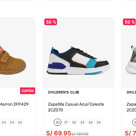
50 %
50 %
CHILDREN'S CLUB
CHIL
o Marron 2FP429
Zapatilla Casual Azul/Celeste
Zapa
2CZ070
2CZ
23
24
25
30
31
32
33
34
35
S/
69
.
95
S/
S/
139
.
90