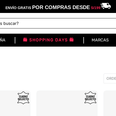
POR COMPRAS DESDE
ENVÍO GRATIS
S/
199
buscar?
IÑA
🛍️ SHOPPING DAYS 🛍️
MARCAS
ORDE