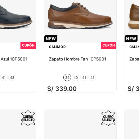
CALIMOD
CALI
 Azul 1CP5001
Zapato Hombre Tan 1CP5001
Zapa
41
43
39
40
41
43
S/
339
.
00
S/