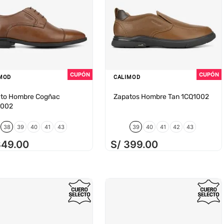
MOD
CALIMOD
to Hombre Cogñac
Zapatos Hombre Tan 1CQ1002
3002
38
39
40
41
43
39
40
41
42
43
349
.
00
S/
399
.
00