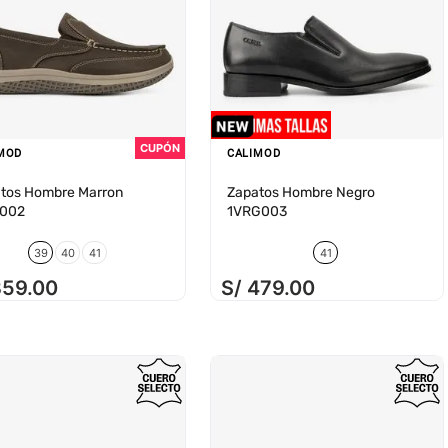
MOD
CALIMOD
tos Hombre Marron
Zapatos Hombre Negro
1002
1VRG003
39
40
41
41
359
.
00
S/
479
.
00