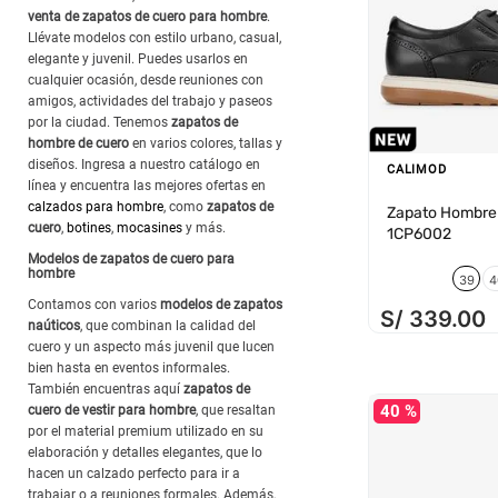
venta de zapatos de cuero para hombre
.
Llévate modelos con estilo urbano, casual,
elegante y juvenil. Puedes usarlos en
cualquier ocasión, desde reuniones con
amigos, actividades del trabajo y paseos
por la ciudad. Tenemos
zapatos de
hombre de cuero
en varios colores, tallas y
diseños. Ingresa a nuestro catálogo en
CALIMOD
línea y encuentra las mejores ofertas en
calzados para hombre
, como
zapatos de
Zapato Hombre
cuero
,
botines
,
mocasines
y más.
1CP6002
Modelos de zapatos de cuero para
hombre
39
4
Contamos con varios
modelos de zapatos
S/
339
.
00
naúticos
, que combinan la calidad del
cuero y un aspecto más juvenil que lucen
bien hasta en eventos informales.
También encuentras aquí
zapatos de
40 %
cuero de vestir para hombre
, que resaltan
por el material premium utilizado en su
elaboración y detalles elegantes, que lo
hacen un calzado perfecto para ir a
trabajar o a reuniones formales. Además,