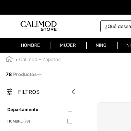
¿Qué deseas 
HOMBRE
MUJER
NIÑO
N
Calimod - Zapatos
78
Productos
—
FILTROS
Departamento
HOMBRE
(
78
)