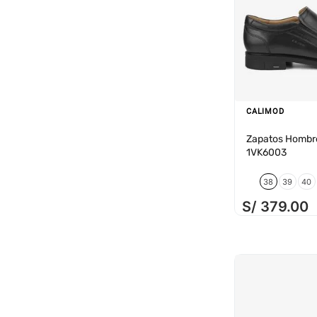
CALIMOD
Zapatos Hombr
1VK6003
38
39
40
S/
379
.
00