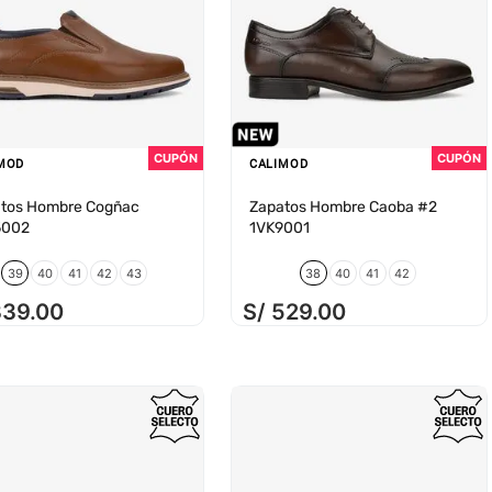
MOD
CALIMOD
tos Hombre Cogñac
Zapatos Hombre Caoba #2
5002
1VK9001
39
40
41
42
43
38
40
41
42
339
.
00
S/
529
.
00