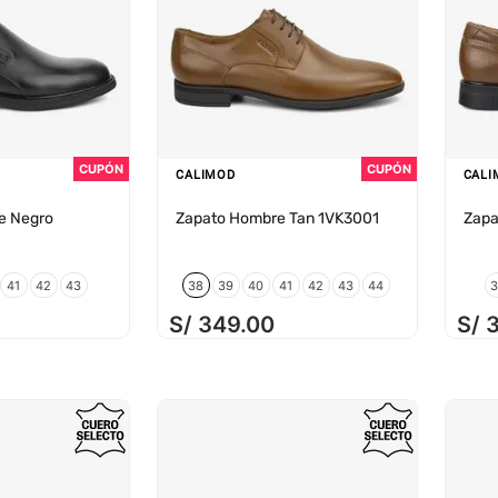
CALIMOD
CALI
e Negro
Zapato Hombre Tan 1VK3001
Zapa
41
42
43
38
39
40
41
42
43
44
S/
349
.
00
S/