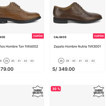
MOD
CALIMOD
tos Hombre Tan 1VK6002
Zapato Hombre Nutria 1VK3001
38
39
40
41
42
43
38
39
40
41
42
43
379
.
00
S/
349
.
00
30 %