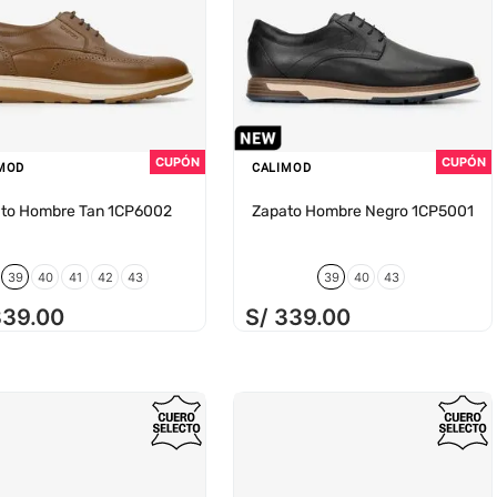
MOD
CALIMOD
to Hombre Tan 1CP6002
Zapato Hombre Negro 1CP5001
39
40
41
42
43
39
40
43
339
.
00
S/
339
.
00