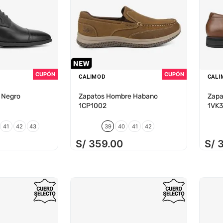
CALIMOD
CALI
 Negro
Zapatos Hombre Habano
Zapa
1CP1002
1VK
41
42
43
39
40
41
42
S/
359
.
00
S/