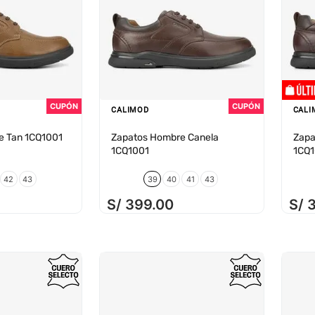
CALIMOD
CALI
e Tan 1CQ1001
Zapatos Hombre Canela
Zapa
1CQ1001
1CQ
42
43
39
40
41
43
S/
399
.
00
S/