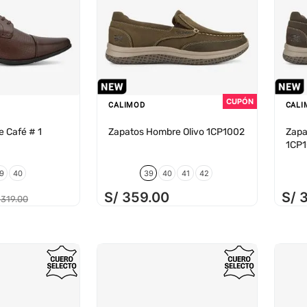
CALIMOD
CALI
 Café # 1
Zapatos Hombre Olivo 1CP1002
Zapa
1CP
9
40
39
40
41
42
S/
359
.
00
S/
319
.
00