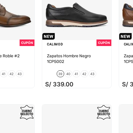
CALIMOD
CALI
e Roble #2
Zapatos Hombre Negro
Zapa
1CP5002
1CP
41
42
43
39
40
41
42
43
S/
339
.
00
S/