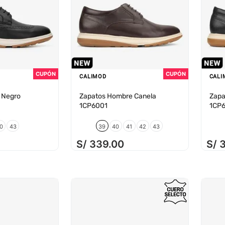
CALIMOD
CALI
 Negro
Zapatos Hombre Canela
Zapa
1CP6001
1CP
0
43
39
40
41
42
43
S/
339
.
00
S/