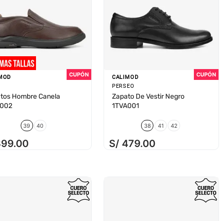
MOD
CALIMOD
PERSEO
tos Hombre Canela
Zapato De Vestir Negro
1002
1TVA001
39
40
38
41
42
399
.
00
S/
479
.
00