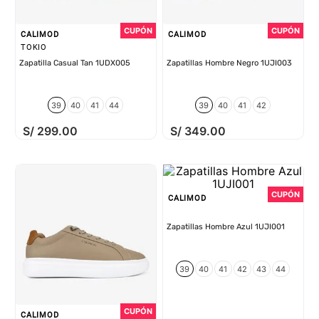
CALIMOD
CALIMOD
TOKIO
Zapatilla Casual Tan 1UDX005
Zapatillas Hombre Negro 1UJI003
39
40
41
44
39
40
41
42
S/
299
.
00
S/
349
.
00
CALIMOD
Zapatillas Hombre Azul 1UJI001
39
40
41
42
43
44
CALIMOD