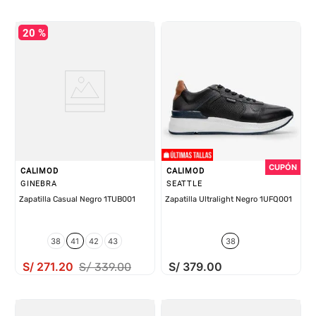
20 %
CALIMOD
CALIMOD
GINEBRA
SEATTLE
Zapatilla Casual Negro 1TUB001
Zapatilla Ultralight Negro 1UFQ001
38
41
42
43
38
S/
271
.
20
S/
379
.
00
S/
339
.
00