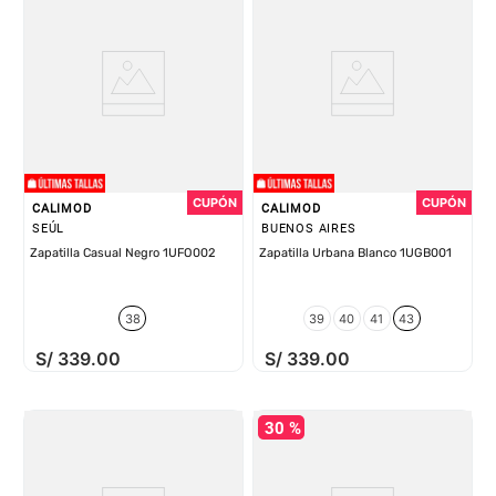
CALIMOD
CALIMOD
SEÚL
BUENOS AIRES
Zapatilla Casual Negro 1UFO002
Zapatilla Urbana Blanco 1UGB001
38
39
40
41
43
S/
339
.
00
S/
339
.
00
30 %