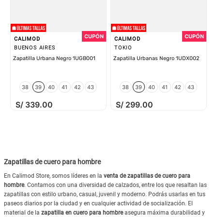
CALIMOD
CALIMOD
BUENOS AIRES
TOKIO
Zapatilla Urbana Negro 1UGB001
Zapatilla Urbanas Negro 1UDX002
38
39
40
41
42
43
38
39
40
41
42
43
S/
339
.
00
S/
299
.
00
Zapatillas de cuero para hombre
En Calimod Store, somos líderes en la
venta de zapatillas de cuero para
hombre
. Contamos con una diversidad de calzados, entre los que resaltan las
zapatillas con estilo urbano, casual, juvenil y moderno. Podrás usarlas en tus
paseos diarios por la ciudad y en cualquier actividad de socialización. El
material de la
zapatilla en cuero para hombre
asegura máxima durabilidad y