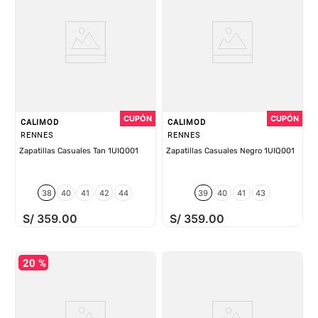
CALIMOD
CALIMOD
RENNES
RENNES
Zapatillas Casuales Tan 1UIQ001
Zapatillas Casuales Negro 1UIQ001
38
40
41
42
44
39
40
41
43
S/
359
.
00
S/
359
.
00
20 %