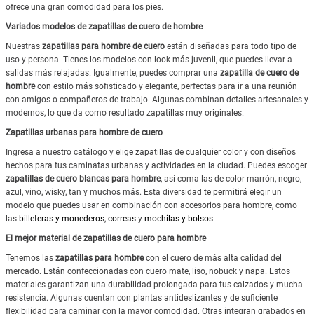
ofrece una gran comodidad para los pies.
Variados modelos de zapatillas de cuero de hombre
Nuestras
zapatillas para hombre de cuero
están diseñadas para todo tipo de
uso y persona. Tienes los modelos con look más juvenil, que puedes llevar a
salidas más relajadas. Igualmente, puedes comprar una
zapatilla de cuero de
hombre
con estilo más sofisticado y elegante, perfectas para ir a una reunión
con amigos o compañeros de trabajo. Algunas combinan detalles artesanales y
modernos, lo que da como resultado zapatillas muy originales.
Zapatillas urbanas para hombre de cuero
Ingresa a nuestro catálogo y elige zapatillas de cualquier color y con diseños
hechos para tus caminatas urbanas y actividades en la ciudad. Puedes escoger
zapatillas de cuero blancas para hombre
, así coma las de color marrón, negro,
azul, vino, wisky, tan y muchos más. Esta diversidad te permitirá elegir un
modelo que puedes usar en combinación con accesorios para hombre, como
las
billeteras y monederos
,
correas
y
mochilas y bolsos
.
El mejor material de zapatillas de cuero para hombre
Tenemos las
zapatillas para hombre
con el cuero de más alta calidad del
mercado. Están confeccionadas con cuero mate, liso, nobuck y napa. Estos
materiales garantizan una durabilidad prolongada para tus calzados y mucha
resistencia. Algunas cuentan con plantas antideslizantes y de suficiente
flexibilidad para caminar con la mayor comodidad. Otras integran grabados en