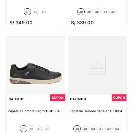
40
42
43
38
39
40
41
43
S/
349
.
00
S/
339
.
00
CALIMOD
CALIMOD
Zapatilla Hombre Negro 1TUD004
Zapatilla Hombre Canela 1TUD004
39
41
42
43
38
39
40
41
42
43