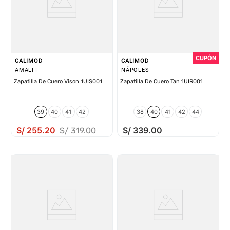
CALIMOD
CALIMOD
AMALFI
NÁPOLES
Zapatilla De Cuero Vison 1UIS001
Zapatilla De Cuero Tan 1UIR001
39
40
41
42
38
40
41
42
44
S/
255
.
20
S/
339
.
00
S/
319
.
00