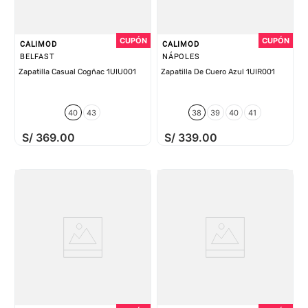
CALIMOD
CALIMOD
BELFAST
NÁPOLES
Zapatilla Casual Cogñac 1UIU001
Zapatilla De Cuero Azul 1UIR001
40
43
38
39
40
41
S/
369
.
00
S/
339
.
00