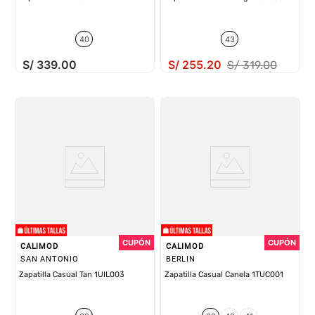
40
43
S/
339
.
00
S/
255
.
20
S/
319
.
00
CALIMOD
CALIMOD
SAN ANTONIO
BERLIN
Zapatilla Casual Tan 1UIL003
Zapatilla Casual Canela 1TUC001