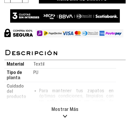
Material
Textil
Tipo de
PU
planta
Cuidado
Para mantener tus zapatos en
del
óptimas condiciones, límpialos con
producto
un paño húmedo o un cepillo de
cerdas suaves usando agua y jabón.
Mostrar Más
Evita el uso de detergentes fuertes,
ya que podrían alterar el material.
Deja secar al aire libre, siempre bajo
sombra, y nunca los metas a la