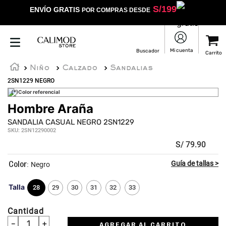
S/
199
ENVÍO GRATIS
POR COMPRAS DESDE
Niño
Calzado
Sandalias
2SN1229 NEGRO
(*)Color referencial
Hombre Araña
SANDALIA CASUAL NEGRO 2SN1229
SKU
:
2SN12290002
S/
79
.
90
:
Negro
Talla
28
29
30
31
32
33
Cantidad
－
＋
AGREGAR AL CARRITO