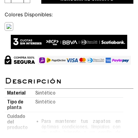
Colores
Material
Sintético
Tipo de
Sintético
planta
Cuidado
Para mantener tus zapatos en
del
óptimas condiciones, límpialos con
producto
un paño húmedo o un cepillo de
cerdas suaves usando agua y jabón.