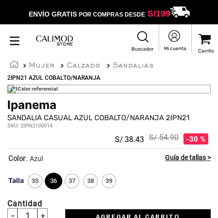
S/
199
ENVÍO GRATIS
POR COMPRAS DESDE
Mujer
Calzado
Sandalias
2IPN21 AZUL COBALTO/NARANJA
(*)Color referencial
Ipanema
SANDALIA CASUAL AZUL COBALTO/NARANJA 2IPN21
SKU
:
2IPN2100014
S/
54
.
90
S/
38
.
43
30 %
:
Azul
Talla
35
36
37
38
39
Cantidad
－
＋
AGREGAR AL CARRITO